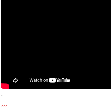
…
>>>