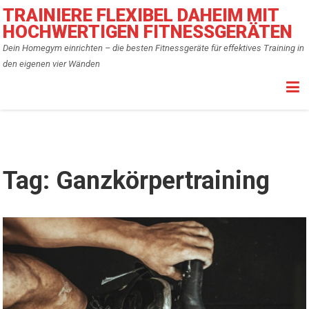
Skip
TRAINIERE FLEXIBEL DAHEIM MIT
to
HOCHWERTIGEN FITNESSGERÄTEN
content
Dein Homegym einrichten – die besten Fitnessgeräte für effektives Training in
den eigenen vier Wänden
Tag:
Ganzkörpertraining