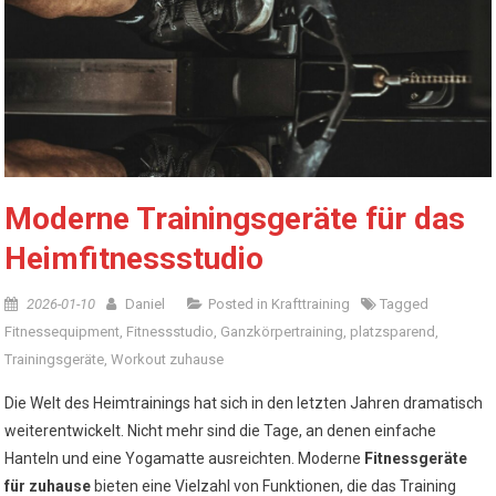
Moderne Trainingsgeräte für das
Heimfitnessstudio
2026-01-10
Daniel
Posted in
Krafttraining
Tagged
Fitnessequipment
,
Fitnessstudio
,
Ganzkörpertraining
,
platzsparend
,
Trainingsgeräte
,
Workout zuhause
Die Welt des Heimtrainings hat sich in den letzten Jahren dramatisch
weiterentwickelt. Nicht mehr sind die Tage, an denen einfache
Hanteln und eine Yogamatte ausreichten. Moderne
Fitnessgeräte
für zuhause
bieten eine Vielzahl von Funktionen, die das Training