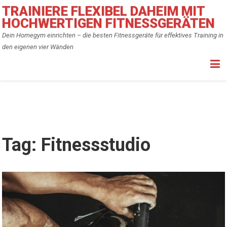
Skip
TRAINIERE FLEXIBEL DAHEIM MIT
to
HOCHWERTIGEN FITNESSGERÄTEN
content
Dein Homegym einrichten – die besten Fitnessgeräte für effektives Training in
den eigenen vier Wänden
Tag:
Fitnessstudio