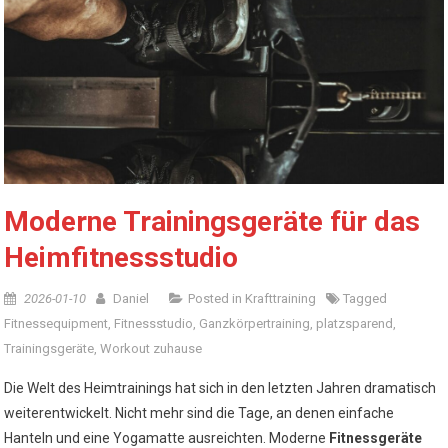
Moderne Trainingsgeräte für das
Heimfitnessstudio
2026-01-10
Daniel
Posted in
Krafttraining
Tagged
Fitnessequipment
,
Fitnessstudio
,
Ganzkörpertraining
,
platzsparend
,
Trainingsgeräte
,
Workout zuhause
Die Welt des Heimtrainings hat sich in den letzten Jahren dramatisch
weiterentwickelt. Nicht mehr sind die Tage, an denen einfache
Hanteln und eine Yogamatte ausreichten. Moderne
Fitnessgeräte