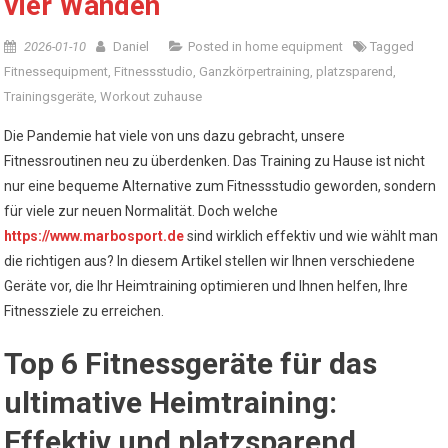
vier Wänden
2026-01-10
Daniel
Posted in
home equipment
Tagged
Fitnessequipment
,
Fitnessstudio
,
Ganzkörpertraining
,
platzsparend
,
Trainingsgeräte
,
Workout zuhause
Die Pandemie hat viele von uns dazu gebracht, unsere
Fitnessroutinen neu zu überdenken. Das Training zu Hause ist nicht
nur eine bequeme Alternative zum Fitnessstudio geworden, sondern
für viele zur neuen Normalität. Doch welche
https://www.marbosport.de
sind wirklich effektiv und wie wählt man
die richtigen aus? In diesem Artikel stellen wir Ihnen verschiedene
Geräte vor, die Ihr Heimtraining optimieren und Ihnen helfen, Ihre
Fitnessziele zu erreichen.
Top 6 Fitnessgeräte für das
ultimative Heimtraining:
Effektiv und platzsparend