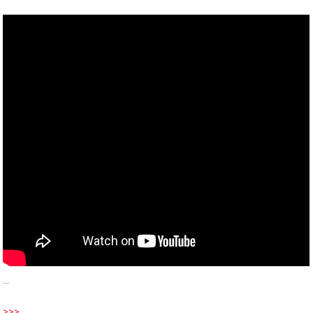
…
>>>